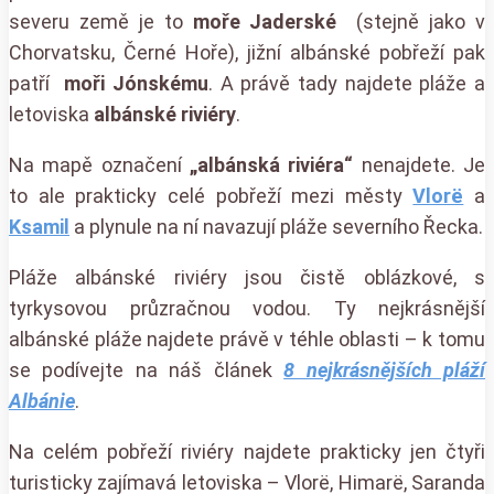
severu země je to
moře Jaderské
(stejně jako v
Chorvatsku, Černé Hoře), jižní albánské pobřeží pak
patří
moři Jónskému
. A právě tady najdete pláže a
letoviska
albánské riviéry
.
Na mapě označení
„albánská riviéra“
nenajdete. Je
to ale prakticky celé pobřeží mezi městy
Vlorë
a
Ksamil
a plynule na ní navazují pláže severního Řecka.
Pláže albánské riviéry jsou čistě oblázkové, s
tyrkysovou průzračnou vodou. Ty nejkrásnější
albánské pláže najdete právě v téhle oblasti – k tomu
se podívejte na náš článek
8 nejkrásnějších pláží
Albánie
.
Na celém pobřeží riviéry najdete prakticky jen čtyři
turisticky zajímavá letoviska – Vlorë, Himarë, Saranda