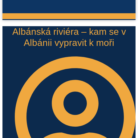
Albánská riviéra – kam se v
Albánii vypravit k moři