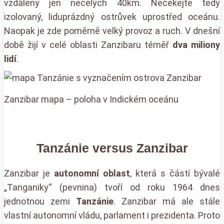
vzdálený jen necelých 40km. Nečekejte tedy
izolovaný, liduprázdný ostrůvek uprostřed oceánu.
Naopak je zde poměrně velký provoz a ruch. V dnešní
době žijí v celé oblasti Zanzibaru téměř
dva miliony
lidí
.
Zanzibar mapa – poloha v Indickém oceánu
Tanzánie versus Zanzibar
Zanzibar je
autonomní oblast
, která s částí bývalé
„Tanganiky“ (pevnina) tvoří od roku 1964 dnes
jednotnou zemi
Tanzánie
. Zanzibar má ale stále
vlastní autonomní vládu, parlament i prezidenta. Proto