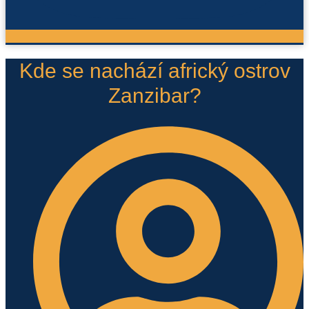
Kde se nachází africký ostrov
Zanzibar?