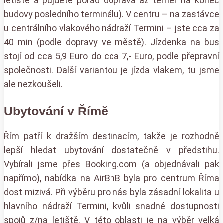
letiště a půjdete pořád doprava až téměř na konec
budovy posledního terminálu). V centru – na zastávce
u centrálního vlakového nádraží Termini – jste cca za
40 min (podle dopravy ve městě). Jízdenka na bus
stojí od cca 5,9 Euro do cca 7,- Euro, podle přepravní
společnosti. Další variantou je jízda vlakem, tu jsme
ale nezkoušeli.
Ubytování v Římě
Řím patří k dražším destinacím, takže je rozhodně
lepší hledat ubytování dostatečně v předstihu.
Vybírali jsme přes Booking.com (a objednávali pak
napřímo), nabídka na AirBnB byla pro centrum Říma
dost mizivá. Při výběru pro nás byla zásadní lokalita u
hlavního nádraží Termini, kvůli snadné dostupnosti
spojů z/na letiště. V této oblasti je na výběr velká