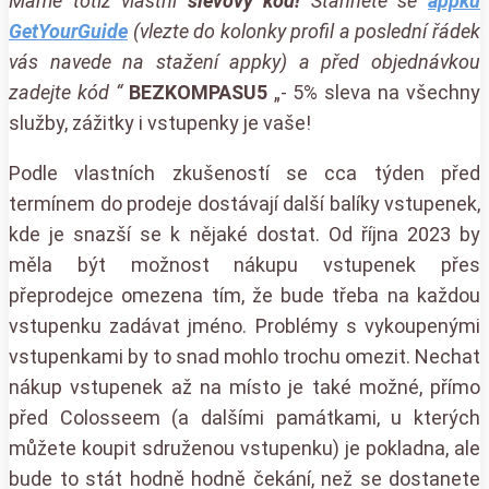
Máme totiž vlastní
slevový kód!
Stáhněte se
appku
GetYourGuide
(vlezte do kolonky profil a poslední řádek
vás navede na stažení appky) a před objednávkou
zadejte kód
“
BEZKOMPASU5
„- 5% sleva na všechny
služby, zážitky i vstupenky je vaše!
Podle vlastních zkušeností se cca týden před
termínem do prodeje dostávají další balíky vstupenek,
kde je snazší se k nějaké dostat. Od října 2023 by
měla být možnost nákupu vstupenek přes
přeprodejce omezena tím, že bude třeba na každou
vstupenku zadávat jméno. Problémy s vykoupenými
vstupenkami by to snad mohlo trochu omezit. Nechat
nákup vstupenek až na místo je také možné, přímo
před Colosseem (a dalšími památkami, u kterých
můžete koupit sdruženou vstupenku) je pokladna, ale
bude to stát hodně hodně čekání, než se dostanete