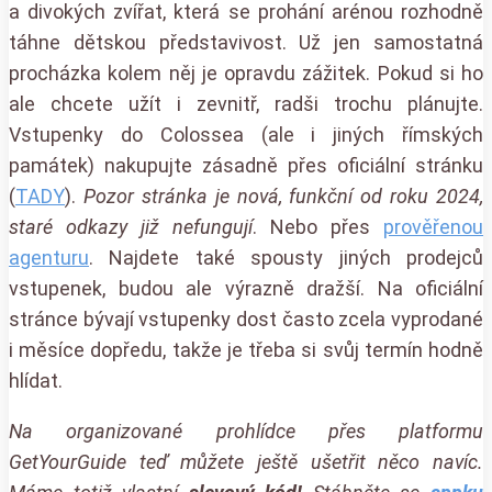
a divokých zvířat, která se prohání arénou rozhodně
táhne dětskou představivost. Už jen samostatná
procházka kolem něj je opravdu zážitek. Pokud si ho
ale chcete užít i zevnitř, radši trochu plánujte.
Vstupenky do Colossea (ale i jiných římských
památek) nakupujte zásadně přes oficiální stránku
(
TADY
).
Pozor stránka je nová, funkční od roku 2024,
staré odkazy již nefungují
. Nebo přes
prověřenou
agenturu
. Najdete také spousty jiných prodejců
vstupenek, budou ale výrazně dražší. Na oficiální
stránce bývají vstupenky dost často zcela vyprodané
i měsíce dopředu, takže je třeba si svůj termín hodně
hlídat.
Na organizované prohlídce přes platformu
GetYourGuide teď můžete ještě ušetřit něco navíc.