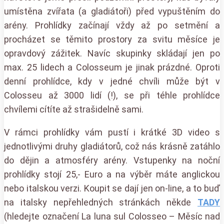
umístěna zvířata (a gladiátoři) před vypuštěním do
arény. Prohlídky začínají vždy až po setmění a
procházet se těmito prostory za svitu měsíce je
opravdový zážitek. Navíc skupinky skládají jen po
max. 25 lidech a Colosseum je jinak prázdné. Oproti
denní prohlídce, kdy v jedné chvíli může být v
Colosseu až 3000 lidí (!), se při téhle prohlídce
chvílemi cítíte až strašidelně sami.
V rámci prohlídky vám pustí i krátké 3D video s
jednotlivými druhy gladiátorů, což nás krásně zatáhlo
do dějin a atmosféry arény. Vstupenky na noční
prohlídky stojí 25,- Euro a na výběr máte anglickou
nebo italskou verzi. Koupit se dají jen on-line, a to buď
na italsky nepřehledných stránkách někde
TADY
(hledejte označení La luna sul Colosseo – Měsíc nad