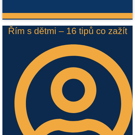
Řím s dětmi – 16 tipů co zažít