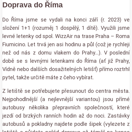
Doprava do Říma
Do Říma jsme se vydali na konci září (r. 2023) ve
složení 1+1 (rozuměj 1 dospělý, 1 dítě). Využili jsme
levné letenky od spol. WizzAir na trase Praha – Roma
Fiumicino. Let trvá jen asi hodinu a půl (což je rychleji
než od nás z domu vlakem do Prahy…). V poslední
době se s levnými letenkami do Říma (ať již Prahy,
Vídně nebo dalších dosažitelných letišť) přímo roztrhl
pytel, takže určitě máte z čeho vybírat.
Z letiště se potřebujete přesunout do centra města.
Nejpohodlnější (a nejlevnější variantou) jsou přímé
autobusy několika přepravních společností, které
jezdí od brzkých ranních hodin až do noci. Zastávky
autobusů a pokladny najdete podle šipek (vylezete z